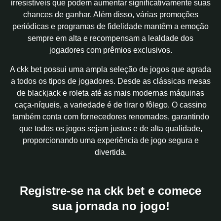
irresistíveis que podem aumentar significativamente suas
chances de ganhar. Além disso, várias promoções
periódicas e programas de fidelidade mantêm a emoção
sempre em alta e recompensam a lealdade dos
jogadores com prêmios exclusivos.
A ckk bet possui uma ampla seleção de jogos que agrada
a todos os tipos de jogadores. Desde as clássicas mesas
de blackjack e roleta até as mais modernas máquinas
caça-níqueis, a variedade é de tirar o fôlego. O cassino
também conta com fornecedores renomados, garantindo
que todos os jogos sejam justos e de alta qualidade,
proporcionando uma experiência de jogo segura e
divertida.
Registre-se na ckk bet e comece
sua jornada no jogo!