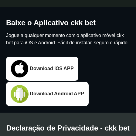
Baixe o Aplicativo ckk bet
Jogue a qualquer momento com o aplicativo móvel ckk
bet para iOS e Android. Fácil de instalar, seguro e rápido.
Download iOS APP
Download Android APP
Declaração de Privacidade - ckk bet