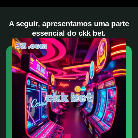
A seguir, apresentamos uma parte
essencial do ckk bet.