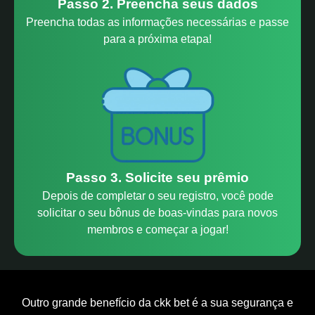
Passo 2. Preencha seus dados
Preencha todas as informações necessárias e passe
para a próxima etapa!
Passo 3. Solicite seu prêmio
Depois de completar o seu registro, você pode
solicitar o seu bônus de boas-vindas para novos
membros e começar a jogar!
Outro grande benefício da ckk bet é a sua segurança e