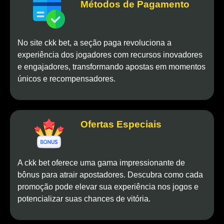
Métodos de Pagamento
No site ckk bet, a seção paga revoluciona a
experiência dos jogadores com recursos inovadores
e engajadores, transformando apostas em momentos
únicos e recompensadores.
Ofertas Especiais
A ckk bet oferece uma gama impressionante de
bônus para atrair apostadores. Descubra como cada
promoção pode elevar sua experiência nos jogos e
potencializar suas chances de vitória.