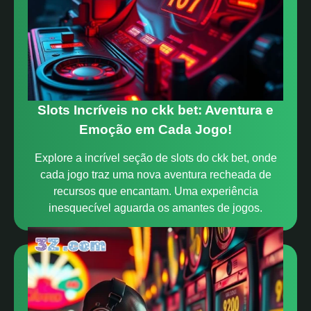
Slots Incríveis no ckk bet: Aventura e
Emoção em Cada Jogo!
Explore a incrível seção de slots do ckk bet, onde
cada jogo traz uma nova aventura recheada de
recursos que encantam. Uma experiência
inesquecível aguarda os amantes de jogos.