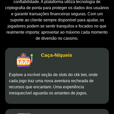
confiabilidade. A plataforma utiliza tecnologia de
criptografia de ponta para proteger os dados dos usuários
e garantir transações financeiras seguras. Com um
suporte ao cliente sempre disponível para ajudar, os
jogadores podem se sentir tranquilos e focados no que
realmente importa: aproveitar ao máximo cada momento
de diversão no cassino.
Caça-Níqueis
Explore a incrível seção de slots do ckk bet, onde
cada jogo traz uma nova aventura recheada de
recursos que encantam. Uma experiência
inesquecível aguarda os amantes de jogos.