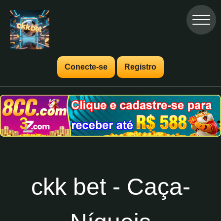
Conecte-se
Registro
ckk bet - Caça-