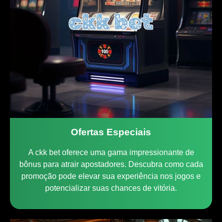
Ofertas Especiais
A ckk bet oferece uma gama impressionante de
bônus para atrair apostadores. Descubra como cada
promoção pode elevar sua experiência nos jogos e
potencializar suas chances de vitória.