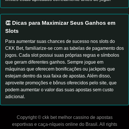
👏 Dicas para Maximizar Seus Ganhos em
Slots
Para aumentar suas chances de sucesso nos slots do
CKK Bet, familiarize-se com as tabelas de pagamento dos
jogos. Cada slot possui suas próprias regras e símbolos
que geram diferentes ganhos. Sempre jogue em
máquinas que oferecem bonificações ou jackpots que
estejam dentro da sua faixa de apostas. Além disso,
aproveite promoções e bônus oferecidos pelo site, que
podem aumentar o valor das suas apostas sem custo
adicional.
Copyright © ckk bet melhor cassino de apostas
esportivas e caça-níqueis online do Brasil. All rights