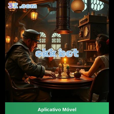
Aplicativo Móvel