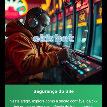
Segurança do Site
Neste artigo, explore como a seção confiável da ckk
bet promove uma experiência de jogo segura e